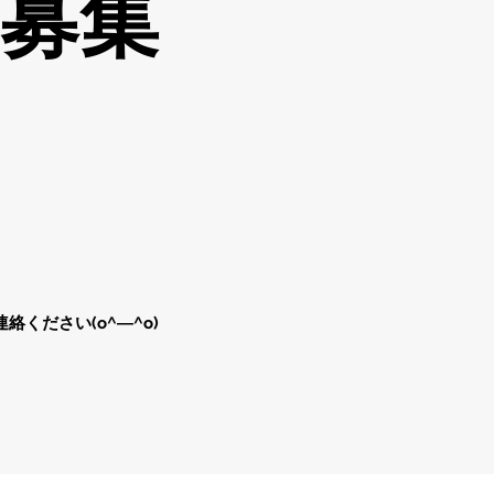
フ募集
ください(o^―^o)